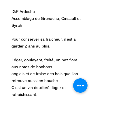
IGP Ardèche
Assemblage de Grenache, Cinsault et
Syrah
Pour conserver sa fraîcheur, il est à
garder 2 ans au plus.
Léger, gouleyant, fruité, un nez floral
aux notes de bonbons
anglais et de fraise des bois que l’on
retrouve aussi en bouche.
C’est un vin équilibré, léger et
rafraîchissant.
Parfait avec une salade estivale, un
ceviche de poisson, des
grillages de la mer ou simplement à