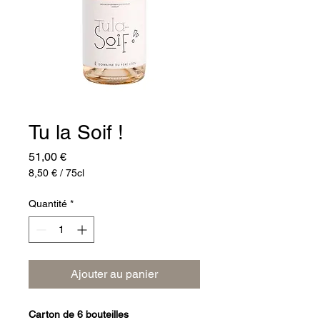
Tu la Soif !
Prix
51,00 €
8,50 €
/
75cl
8,50 €
pour
Quantité
*
75
Centilitres
Ajouter au panier
Carton de 6 bouteilles